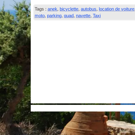
Tags :
anek
,
bicyclette
,
autobus
,
location de voiture
moto
,
parking
,
quad
,
navette
,
Taxi