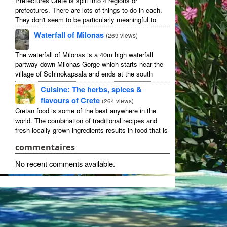
Prefectures Crete is split into 4 regions or
prefectures. There are lots of things to do in each.
They don't seem to be particularly meaningful to
most visitors so instead we categorise things by the
Waterfall of Milonas
(
269 views
)
...
The waterfall of Milonas is a 40m high waterfall
partway down Milonas Gorge which starts near the
village of Schinokapsala and ends at the south
coast 20 mins east of Ierapetra at Avra beach. The
Cuisine: The herbs, spices &
...
flavours of Crete
(
264 views
)
Cretan food is some of the best anywhere in the
world. The combination of traditional recipes and
fresh locally grown ingredients results in food that is
that rarest of treats: delicious and good for you! ...
commentaires
No recent comments available
.