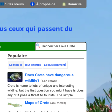
Sites sœurs
À propos de
Domicile
tous ceux qui passent du
s
Populaire
Ce mois-ci
Tout le temps
Le plus commenté
Does Crete have dangerous
wildlife?
(
1.6k views
)
Crete is home to lots of unique and interesting
wildlife, but the first question you might have is does
any of it pose a threat to tourists. The simple
answer is no, but as usual ...
Maps of Crete
(
462 views
)