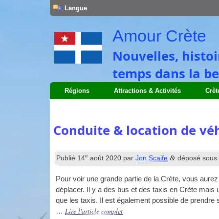
Langue
Amour Crète
Nouvelles, histoi
temps dans la be
Régions
Attractions & Activités
Crèt
Conduite & location de vé
e
&
Publié
14
août 2020
par
Jon Scaife
déposé sou
Pour voir une grande partie de la Crète, vous aure
déplacer. Il y a des bus et des taxis en Crète mais u
que les taxis. Il est également possible de prendre 
Lire l'article complet
…