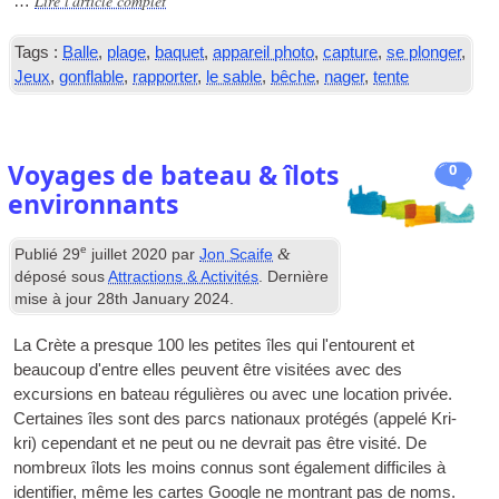
Lire l'article complet
…
Tags :
Balle
,
plage
,
baquet
,
appareil photo
,
capture
,
se plonger
,
Jeux
,
gonflable
,
rapporter
,
le sable
,
bêche
,
nager
,
tente
Voyages de bateau & îlots
0
environnants
e
&
Publié
29
juillet 2020
par
Jon Scaife
déposé sous
Attractions & Activités
. Dernière
mise à jour
28
th January
2024
.
La Crète a presque 100 les petites îles qui l'entourent et
beaucoup d'entre elles peuvent être visitées avec des
excursions en bateau régulières ou avec une location privée.
Certaines îles sont des parcs nationaux protégés (appelé Kri-
kri) cependant et ne peut ou ne devrait pas être visité. De
nombreux îlots les moins connus sont également difficiles à
identifier, même les cartes Google ne montrant pas de noms.