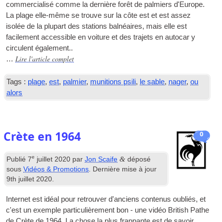
commercialisé comme la dernière forêt de palmiers d'Europe.
La plage elle-même se trouve sur la côte est et est assez
isolée de la plupart des stations balnéaires, mais elle est
facilement accessible en voiture et des trajets en autocar y
circulent également..
Lire l'article complet
…
Tags :
plage
,
est
,
palmier
,
munitions psili
,
le sable
,
nager
,
ou
alors
Crète en 1964
0
e
&
Publié
7
juillet 2020
par
Jon Scaife
déposé
sous
Vidéos & Promotions
. Dernière mise à jour
9th juillet 2020
.
Internet est idéal pour retrouver d'anciens contenus oubliés, et
c'est un exemple particulièrement bon - une vidéo British Pathe
de Crète de 1964. La chose la plus frappante est de savoir