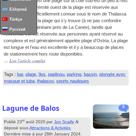
Paplinou Beach est une plage sur la côte sud-est un peu à l'est
d'Ierapetra. L'extrémité ouest de la plage est réservée aux
Ελληνικά
visiteurs et est officiellement connue sous le nom de Thalassa
Türkçe
d'après le bar de la plage qui s'y trouve (à ne pas confondre
avec la station balnéaire près de La Canée), tandis que
Русский
l'extrémité est est réservée aux personnes ayant réservé au
complexe et est généralement appelée plage d'Ostria. La plage
est longue et l'eau est excellente et il y a beaucoup de places
de stationnement hors route disponibles.
Lire l'article complet
…
Tags :
bar
,
plage
,
îles
,
paplinou
,
parking
,
bassin
,
plongée avec
masque et tuba
,
thalasso
,
sports nautiques
Lagune de Balos
0
rd
&
Publié
23
août 2020
par
Jon Scaife
déposé sous
Attractions & Activités
.
Dernière mise à jour
28
th January
2024
.