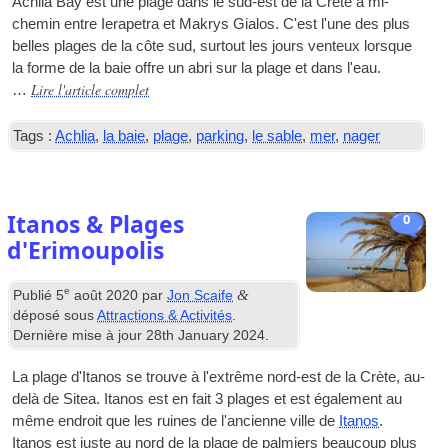
Achlia Bay est une plage dans le sud-est de la Crète à mi-
chemin entre Ierapetra et Makrys Gialos. C'est l'une des plus
belles plages de la côte sud, surtout les jours venteux lorsque
la forme de la baie offre un abri sur la plage et dans l'eau.
Lire l'article complet
…
Tags :
Achlia
,
la baie
,
plage
,
parking
,
le sable
,
mer
,
nager
Itanos & Plages
0
d'Erimoupolis
e
&
Publié
5
août 2020
par
Jon Scaife
déposé sous
Attractions & Activités
.
Dernière mise à jour
28
th January
2024
.
La plage d'Itanos se trouve à l'extrême nord-est de la Crète, au-
delà de Sitea. Itanos est en fait 3 plages et est également au
même endroit que les ruines de l'ancienne ville de
Itanos
.
Itanos est juste au nord de la plage de palmiers beaucoup plus