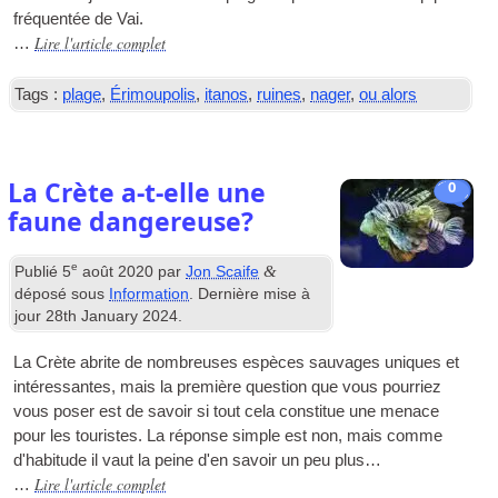
fréquentée de Vai.
Lire l'article complet
…
Tags :
plage
,
Érimoupolis
,
itanos
,
ruines
,
nager
,
ou alors
La Crète a-t-elle une
0
faune dangereuse?
e
&
Publié
5
août 2020
par
Jon Scaife
déposé sous
Information
. Dernière mise à
jour
28
th January
2024
.
La Crète abrite de nombreuses espèces sauvages uniques et
intéressantes, mais la première question que vous pourriez
vous poser est de savoir si tout cela constitue une menace
pour les touristes. La réponse simple est non, mais comme
d'habitude il vaut la peine d'en savoir un peu plus…
Lire l'article complet
…