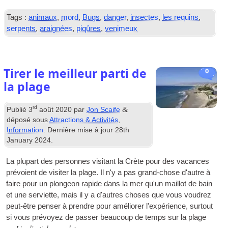
Tags :
animaux
,
mord
,
Bugs
,
danger
,
insectes
,
les requins
,
serpents
,
araignées
,
piqûres
,
venimeux
Tirer le meilleur parti de
0
la plage
rd
&
Publié
3
août 2020
par
Jon Scaife
déposé sous
Attractions & Activités
,
Information
. Dernière mise à jour
28
th
January
2024
.
La plupart des personnes visitant la Crète pour des vacances
prévoient de visiter la plage. Il n'y a pas grand-chose d'autre à
faire pour un plongeon rapide dans la mer qu'un maillot de bain
et une serviette, mais il y a d'autres choses que vous voudrez
peut-être penser à prendre pour améliorer l'expérience, surtout
si vous prévoyez de passer beaucoup de temps sur la plage