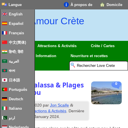
Langue
À propos de
Domicile
English
Amour Crète
Español
Français
中文(简体)
Régions
Attractions & Activités
Crète / Cartes
हिन्दी; हिंदी
Voyage
Information
Nourriture et recettes
العربية
বাংলা
日本語
Ostria, Thalassa & Plages
0
Português
de Paplinou
Deutsch
e
&
Publié
24
août 2020
par
Jon Scaife
Italiano
déposé sous
Attractions & Activités
. Dernière
mise à jour
28
th January
2024
.
اردو
Nederlands