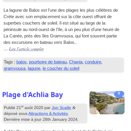
La lagune de Balos est l'une des plages les plus célèbres de
Crète avec son emplacement sur la côte ouest offrant de
superbes couchers de soleil. Il est situé au large de la
péninsule au nord-ouest de l'île, à un peu plus d'une heure de
La Canée, près des îles Gramvousa, qui font souvent partie
des excursions en bateau vers Balos..
Lire l'article complet
…
Tags :
balos
,
pourboire de bateau
,
Chania
,
conduire
,
gramvousa
,
lagune
,
le coucher du soleil
Plage d'Achlia Bay
0
st
&
Publié
21
août 2020
par
Jon Scaife
déposé sous
Attractions & Activités
.
Dernière mise à jour
28
th January
2024
.