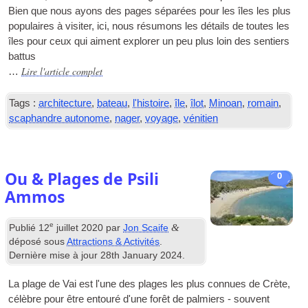
Bien que nous ayons des pages séparées pour les îles les plus
populaires à visiter, ici, nous résumons les détails de toutes les
îles pour ceux qui aiment explorer un peu plus loin des sentiers
battus
Lire l'article complet
…
Tags :
architecture
,
bateau
,
l'histoire
,
île
,
îlot
,
Minoan
,
romain
,
scaphandre autonome
,
nager
,
voyage
,
vénitien
Ou & Plages de Psili
0
Ammos
e
&
Publié
12
juillet 2020
par
Jon Scaife
déposé sous
Attractions & Activités
.
Dernière mise à jour
28
th January
2024
.
La plage de Vai est l'une des plages les plus connues de Crète,
célèbre pour être entouré d'une forêt de palmiers - souvent