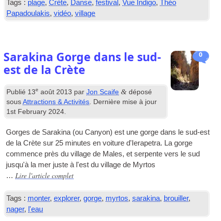
Tags :
plage
,
Crète
,
Danse
,
festival
,
Vue Indigo
,
Théo
Papadoulakis
,
vidéo
,
village
Sarakina Gorge dans le sud-
0
est de la Crète
e
&
Publié
13
août 2013
par
Jon Scaife
déposé
sous
Attractions & Activités
. Dernière mise à jour
1
st February
2024
.
Gorges de Sarakina (ou Canyon) est une gorge dans le sud-est
de la Crète sur 25 minutes en voiture d'Ierapetra. La gorge
commence près du village de Males, et serpente vers le sud
jusqu'à la mer juste à l'est du village de Myrtos
Lire l'article complet
…
Tags :
monter
,
explorer
,
gorge
,
myrtos
,
sarakina
,
brouiller
,
nager
,
l'eau