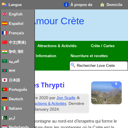
Langue
À propos de
Domicile
English
Amour Crète
Español
Français
中文(简体)
Régions
Attractions & Activités
Crète / Cartes
हिन्दी; हिंदी
Voyage
Information
Nourriture et recettes
العربية
বাংলা
日本語
Montagnes Thrypti
0
Português
e
&
Publié
27
Octobre 2020
par
Jon Scaife
Deutsch
déposé sous
Attractions & Activités
. Dernière
Italiano
mise à jour
28
th January
2024
.
اردو
Thrypti est une montagne au nord-est d'Ierapetra qui forme le
côté est de la rupture dans les montagnes où la Crète est la
Nederlands