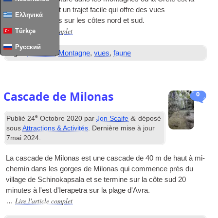
plus étroite. C'est un trajet facile qui offre des vues
Ελληνικά
impressionnantes sur les côtes nord et sud.
Lire l'article complet
…
Türkçe
Русский
Tags :
conduire
,
Montagne
,
vues
,
faune
Cascade de Milonas
0
e
&
Publié
24
Octobre 2020
par
Jon Scaife
déposé
sous
Attractions & Activités
. Dernière mise à jour
7mai 2024
.
La cascade de Milonas est une cascade de 40 m de haut à mi-
chemin dans les gorges de Milonas qui commence près du
village de Schinokapsala et se termine sur la côte sud 20
minutes à l'est d'Ierapetra sur la plage d'Avra.
Lire l'article complet
…