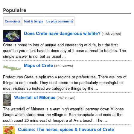
Populaire
Ce mois-ci
Tout le temps
Le plus commenté
Does Crete have dangerous wildlife?
(
1.6k views
)
Crete is home to lots of unique and interesting wildlife, but the first
question you might have is does any of it pose a threat to tourists. The
simple answer is no, but as usual ...
Maps of Crete
(
460 views
)
Prefectures Crete is split into 4 regions or prefectures. There are lots of
things to do in each. They don't seem to be particularly meaningful to
most visitors so instead we categorise things by the ...
Waterfall of Milonas
(
267 views
)
The waterfall of Milonas is a 40m high waterfall partway down Milonas
Gorge which starts near the village of Schinokapsala and ends at the
south coast 20 mins east of Ierapetra at Avra beach. The ...
Cuisine: The herbs, spices & flavours of Crete