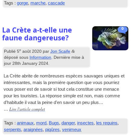
Tags :
gorge
,
marche
,
cascade
La Crète a-t-elle une
0
faune dangereuse?
e
&
Publié
5
août 2020
par
Jon Scaife
déposé sous
Information
. Dernière mise à
jour
28
th January
2024
.
La Crète abrite de nombreuses espèces sauvages uniques et
intéressantes, mais la première question que vous pourriez
vous poser est de savoir si tout cela constitue une menace
pour les touristes. La réponse simple est non, mais comme
d'habitude il vaut la peine d'en savoir un peu plus…
Lire l'article complet
…
Tags :
animaux
,
mord
,
Bugs
,
danger
,
insectes
,
les requins
,
serpents
,
araignées
,
piqûres
,
venimeux