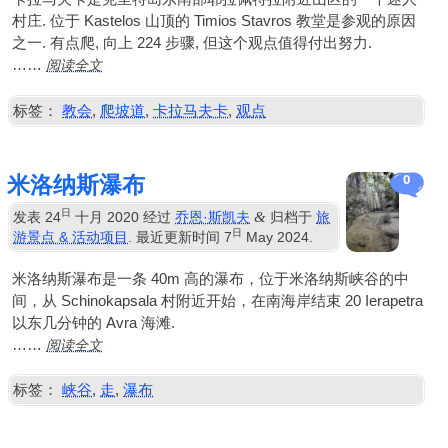
村庄. 位于 Kastelos 山顶的 Timios Stavros 教堂是参观的原因
之一. 有点爬, 向上 224 步骤, 但这个观点值得付出努力.
阅读全文
……
标签：
教会
,
爬坡道
,
卡拉马夫卡
,
观点
米洛纳斯瀑布
0
日
&
发表
24
十月 2020
经过
乔恩·斯凯夫
归档于
旅
日
游景点 & 活动项目
. 最近更新时间
7
May
2024
.
米洛纳斯瀑布是一条 40m 高的瀑布，位于米洛纳斯峡谷的中
间，从 Schinokapsala 村附近开始，在南海岸结束 20 Ierapetra
以东几分钟的 Avra 海滩.
阅读全文
……
标签：
峡谷
,
走
,
瀑布