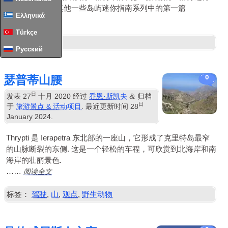
短期游览. 这是其他一些岛屿迷你指南系列中的第一篇
Ελληνικά
阅读全文
……
Türkçe
Русский
瑟普蒂山腰
0
日
&
发表
27
十月 2020
经过
乔恩·斯凯夫
归档
日
于
旅游景点 & 活动项目
. 最近更新时间
28
January
2024
.
Thrypti 是 Ierapetra 东北部的一座山，它形成了克里特岛最窄
的山脉断裂的东侧. 这是一个轻松的车程，可欣赏到北海岸和南
海岸的壮丽景色.
阅读全文
……
标签：
驾驶
,
山
,
观点
,
野生动物