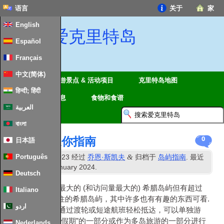
语言
关于
家
English
爱克里特岛
Español
Français
中文(简体)
地区
旅游景点 & 活动项目
克里特岛地图
हिन्दी; हिंदी
旅行
信息
食物和食谱
العربية
বাংলা
科斯岛 – 迷你指南
0
日本語
日
&
Português
发表
13
十月 2023
经过
乔恩·斯凯夫
归档于
岛屿指南
. 最近
日
更新时间
28
January
2024
.
Deutsch
克里特岛可能是最大的 (和访问量最大的) 希腊岛屿但有超过
Italiano
200 其他有人居住的希腊岛屿，其中许多也有有趣的东西可看.
اردو
许多岛屿都可以通过渡轮或短途航班轻松抵达，可以单独游
览，也可以作为“假期”的一部分或作为多岛旅游的一部分进行
Nederlands