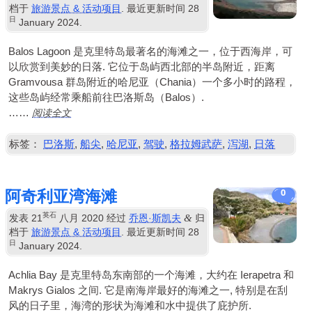
档于
旅游景点 & 活动项目
. 最近更新时间
28
日
January
2024
.
Balos Lagoon 是克里特岛最著名的海滩之一，位于西海岸，可
以欣赏到美妙的日落. 它位于岛屿西北部的半岛附近，距离
Gramvousa 群岛附近的哈尼亚（Chania）一个多小时的路程，
这些岛屿经常乘船前往巴洛斯岛（Balos）.
阅读全文
……
标签：
巴洛斯
,
船尖
,
哈尼亚
,
驾驶
,
格拉姆武萨
,
泻湖
,
日落
阿奇利亚湾海滩
0
英石
&
发表
21
八月 2020
经过
乔恩·斯凯夫
归
档于
旅游景点 & 活动项目
. 最近更新时间
28
日
January
2024
.
Achlia Bay 是克里特岛东南部的一个海滩，大约在 Ierapetra 和
Makrys Gialos 之间. 它是南海岸最好的海滩之一, 特别是在刮
风的日子里，海湾的形状为海滩和水中提供了庇护所.