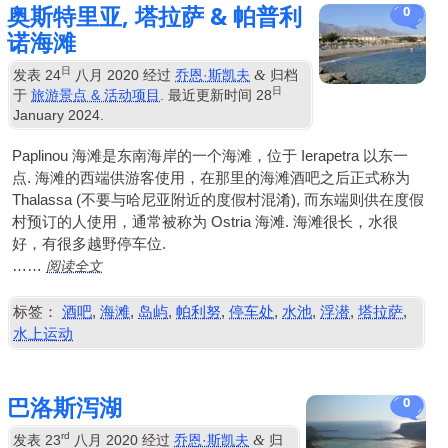
奥斯特里亚, 塔拉萨 & 帕普利
0
诺海滩
日
&
发表
24
八月 2020
经过
乔恩·斯凯夫
归档
日
于
旅游景点 & 活动项目
. 最近更新时间
28
January
2024
.
Paplinou 海滩是东南海岸的一个海滩，位于 Ierapetra 以东一
点. 海滩的西端供游客使用，在那里的海滩酒吧之后正式称为
Thalassa (不要与哈尼亚附近的度假村混淆), 而东端则供在度假
村预订的人使用，通常被称为 Ostria 海滩. 海滩很长，水很
好，有很多越野停车位.
阅读全文
……
标签：
酒吧
,
海滩
,
岛屿
,
帕利努
,
停车处
,
水池
,
浮潜
,
塔拉萨
,
水上运动
巴洛斯泻湖
0
rd
&
发表
23
八月 2020
经过
乔恩·斯凯夫
归