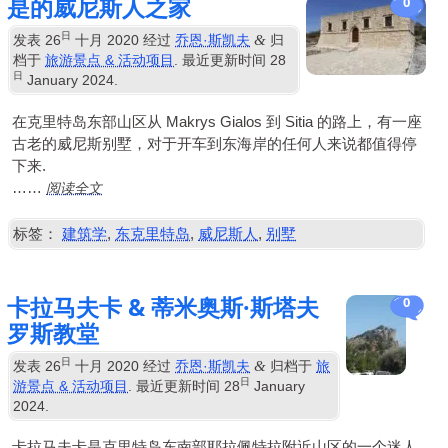
是的威尼斯人之家
0
日
&
发表
26
十月 2020
经过
乔恩·斯凯夫
归
档于
旅游景点 & 活动项目
. 最近更新时间
28
日
January
2024
.
在克里特岛东部山区从 Makrys Gialos 到 Sitia 的路上，有一座
古老的威尼斯别墅，对于开车到东海岸的任何人来说都值得停
下来.
阅读全文
……
标签：
建筑学
,
东克里特岛
,
威尼斯人
,
别墅
卡拉马夫卡 & 蒂米奥斯·斯塔夫
0
罗斯教堂
日
&
发表
26
十月 2020
经过
乔恩·斯凯夫
归档于
旅
日
游景点 & 活动项目
. 最近更新时间
28
January
2024
.
卡拉马夫卡是克里特岛东南部耶拉佩特拉附近山区的一个迷人