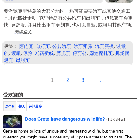
要游览克里特岛的大部分地区，您可能需要汽车或其他交通工
具才能四处走动. 克里特岛有公共汽车和出租车，但私家车会更
快, 更舒服, 并且比出租车更划算. 也可以自驾, 或租用其他车辆.
阅读全文
……
标签：
阿内克
,
自行车
,
公共汽车
,
汽车租赁
,
汽车座椅
,
过量
的
,
渡船
,
保险
,
米诺斯线
,
摩托车
,
停车处
,
四轮摩托车
,
机场摆
渡车
,
出租车
1
2
3
→
受欢迎的
这个月
整天
评论最多
Does Crete have dangerous wildlife?
(
1.5k views
)
Crete is home to lots of unique and interesting wildlife, but the first
question you might have is does any of it pose a threat to tourists. The