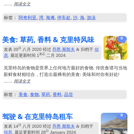
阅读全文
……
标签：
阿奇利亚
,
湾
,
海滩
,
停车处
,
沙
,
海
,
游泳
美食: 草药, 香料 & 克里特风味
0
日
&
发表
20
八月 2020
经过
乔恩·斯凯夫
归档于
信
英石
息
. 最近更新时间
1
二月 2024
.
克里特岛的食物是世界上任何地方最好的食物. 传统食谱与当地
新鲜食材相结合，打造出最稀有的美食: 美味和对你有好处!
阅读全文
……
标签：
美食
,
食物
,
草药
,
香料
,
品尝
驾驶 & 在克里特岛租车
0
日
&
发表
14
八月 2020
经过
乔恩·斯凯夫
归档于
日
信息
. 最近更新时间
28
January
2024
.