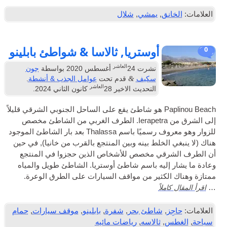
انق
,
يمشي
,
شلال
أوستريا, ثالاسا & شواطئ بابلينو
العاشر
نشرت
24
أغسطس 2020
بواسطة
جون
&
سكيف
قدم تحت
عوامل الجذب & أنشطة
.
العاشر
التحديث الاخير
28
كانون الثاني 2024
.
Paplinou Beach هو شاطئ يقع على الساحل الجنوبي الشرقي قليلاً
إلى الشرق من Ierapetra. الطرف الغربي من الشاطئ مخصص
للزوار وهو معروف رسميًا باسم Thalassa بعد بار الشاطئ الموجود
 الخلط بينه وبين المنتجع بالقرب من خانيا), في حين
رقي مخصص للأشخاص الذين حجزوا في المنتجع
 إليه باسم شاطئ أوستريا. الشاطئ طويل والمياه
الكثير من مواقف السيارات على الطرق الوعرة.
املاً
ز
,
شاطئ بحر
,
شفرة
,
بابلينو
,
موقف سيارات
,
حمام
س
,
ثالاسه
,
رياضات مائيه