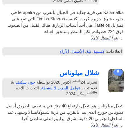
28
كانون الثاني 2024
.
Kalamafka هي قرية جذابة في الجبال بالقرب من Ierapetra في
جنوب شرق جزيرة كريت. كنيسة Timios Stavros التي تقع على
قمة تل Kastelos هي أحد أسباب الزيارة. هناك القليل من الصعود,
املاً
سة
,
تلة
,
الأشياء
,
الآراء
شلال ميلوناس
العاشر
&
نشرت
24
اكتوبر 2020
بواسطة
جون سكيف
قدم تحت
عوامل الجذب & أنشطة
. التحديث الاخير
العاشر
7
يمكن 2024
.
شلال ميلوناس هو شلال بارتفاع 40 مترًا في منتصف الطريق أسفل
الذي يبدأ بالقرب من قرية شينوكابسالا وينتهي عند
اطئ أفرا.
املاً