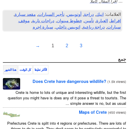
املاً
ك
,
دراجة
,
أوتوبيس
,
تأجير السيارات
,
مقعد سيارة
,
ة
,
تأمين
,
خطوط مينوان
,
دراجات نارية
,
موقف
ة رباعية
,
اتوبيس داخلي
,
سيارة اجره
→
1
2
3
الأكثر تعليقا
كل الوقت
هذا الشهر
Does Crete have dangerous wildl
Crete is home to lots of unique and interesting wildl
question you might have is does any of it pose a threat
simple answer is n
Maps of 
Prefectures Crete is split into 4 regions or prefectures.
things to do in each. They don't seem to be particula