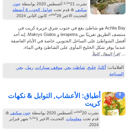
شارع
نشرت
21
أغسطس 2020
بواسطة
جون
&
سكيف
قدم تحت
عوامل الجذب & أنشطة
.
العاشر
التحديث الاخير
28
كانون الثاني 2024
.
Achlia  هو شاطئ يقع في جنوب شرق جزيرة كريت في
منتصف الطريق تقريبًا بين Ierapetra و Makrys Gialos. إنه أحد
على الساحل الجنوبي, خاصة في الأيام العاصفة
ل الخليج المأوى على الشاطئ وفي الماء.
املاً
ا
,
خليج
,
شاطئ بحر
,
موقف سيارات
,
رمل
,
بحر
,
أطباق: الأعشاب, التوابل & نكهات
كريت
العاشر
&
نشرت
20
أغسطس 2020
بواسطة
جون سكيف
شارع
قدم تحت
معلومات
. التحديث الاخير
1
شهر فبراير
.
2024