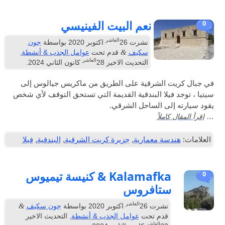
نعم البيت الفينيسي
العاشر
نشرت
26
اكتوبر 2020
بواسطة
جون
&
سكيف
قدم تحت
عوامل الجذب & أنشطة
.
العاشر
التحديث الاخير
28
كانون الثاني 2024
.
 الشرقية على الطريق من ماكريس جيالوس إلى
فيلا البندقية القديمة التي تستحق التوقف لأي شخص
لى الساحل الشرقي.
املاً
سة معمارية
,
جزيرة كريت الشرقية
,
البندقية
,
فيلا
Kalamafka & كنيسة تيميوس
ستافروس
العاشر
&
نشرت
26
اكتوبر 2020
بواسطة
جون سكيف
قدم تحت
عوامل الجذب & أنشطة
. التحديث الاخير
العاشر