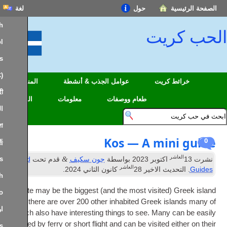
حول
لغة
English
يت
Español
Français
中文(简体)
 كريت
عوامل الجذب & أنشطة
المناطق
हिन्दी; हिंदी
طعام ووصفات
معلومات
السفر
العربية
বাংলা
Kos — A min
日本語
ر
&
Português
اكتوبر 2023
بواسطة
جون سكيف
قدم تحت
Island
العاشر
ديث الاخير
28
كانون الثاني 2024
.
Deutsch
Crete may be the biggest
(
and the most visited
Italiano
but there are over
200
other inhabited Greek is
اردو
which also have interesting things to see
.
Many 
reached by ferry or short flight and can be visited e
Nederlands