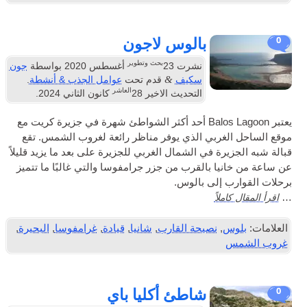
بالوس لاجون
بحث وتطوير
نشرت
23
أغسطس 2020
بواسطة
جون
&
سكيف
قدم تحت
عوامل الجذب & أنشطة
.
العاشر
التحديث الاخير
28
كانون الثاني 2024
.
يعتبر Balos Lagoon أحد أكثر الشواطئ شهرة في جزيرة كريت مع
لغربي الذي يوفر مناظر رائعة لغروب الشمس. تقع
يرة في الشمال الغربي للجزيرة على بعد ما يزيد قليلاً
نيا بالقرب من جزر جرامفوسا والتي غالبًا ما تتميز
ب إلى بالوس.
املاً
س
,
نصيحة القارب
,
شانيا
,
قيادة
,
غرامفوسا
,
البحيرة
,
س
شاطئ أكليا باي