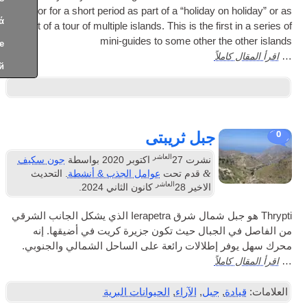
own or for a short period as part of a “holiday on 
Ελληνικά
part of a tour of multiple islands
.
This is the first
mini-guides to some other the
Türkçe
املاً
Русский
جبل ثريبتى
العاشر
نشرت
27
اكتوبر 2020
بواسطة
جون سكيف
&
قدم تحت
عوامل الجذب & أنشطة
. التحديث
العاشر
الاخير
28
كانون الثاني 2024
.
Thrypti هو جبل شمال شرق Ierapetra الذي يشكل الجانب الشرقي
الجبال حيث تكون جزيرة كريت في أضيقها. إنه
 إطلالات رائعة على الساحل الشمالي والجنوبي.
املاً
دة
,
جبل
,
الآراء
,
الحيوانات البرية