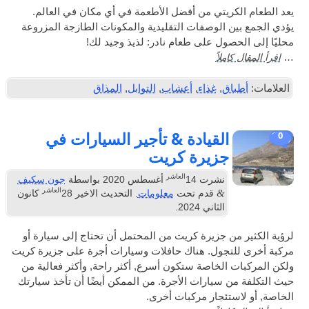
كريتي من أفضل الأطعمة في أي مكان في العالم.
ن الوصفات التقليدية والمكونات الطازجة المزروعة
حصول على طعام نادر: لذيذ وجيد لك!
املاً
اق
,
غذاء
,
أعشاب
,
التوابل
,
المذاق
القيادة & تأجير السيارات في
جزيرة كريت
العاشر
نشرت
14
أغسطس 2020
بواسطة
جون سكيف
العاشر
&
قدم تحت
معلومات
. التحديث الاخير
28
كانون
الثاني 2024
.
من جزيرة كريت من المحتمل أن تحتاج إلى سيارة أو
تجول. هناك حافلات وسيارات أجرة على جزيرة كريت
 الخاصة ستكون أسرع, أكثر راحة, وأكثر فعالية من
ن سيارات الأجرة. من الممكن أيضًا أن تأخذ سيارتك
ستئجار مركبات أخرى.