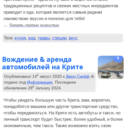
традиционных рецептов и свежих местных ингредиентов
приводит к еде, которая является самым редким
лакомством: вкусно и полезно для тебя!
Читать статью полностью
…
Теги:
кухня
,
еда
,
травы
,
специи
,
вкус
Вождение & аренда
0
автомобилей на Крите
й
&
Опубликовано
14
август 2020
к
Джон Скейф
подано под
Информация
. Последнее
й
обновление
28
January
2024
.
Чтобы увидеть большую часть Крита, вам, вероятно,
понадобится машина или другое транспортное средство,
чтобы передвигаться. На Крите есть автобусы и такси, но
личный транспорт будет быстрее, более удобный, и более
экономичным, чем такси. Также возможно взять свою