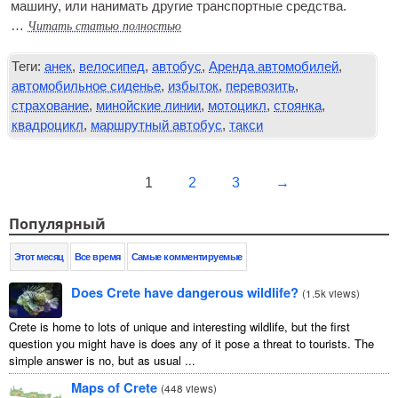
машину, или нанимать другие транспортные средства.
Читать статью полностью
…
Теги:
анек
,
велосипед
,
автобус
,
Аренда автомобилей
,
автомобильное сиденье
,
избыток
,
перевозить
,
страхование
,
минойские линии
,
мотоцикл
,
стоянка
,
квадроцикл
,
маршрутный автобус
,
такси
1
2
3
→
Популярный
Этот месяц
Все время
Самые комментируемые
Does Crete have dangerous wildlife?
(
1.5k views
)
Crete is home to lots of unique and interesting wildlife, but the first
question you might have is does any of it pose a threat to tourists. The
simple answer is no, but as usual ...
Maps of Crete
(
448 views
)