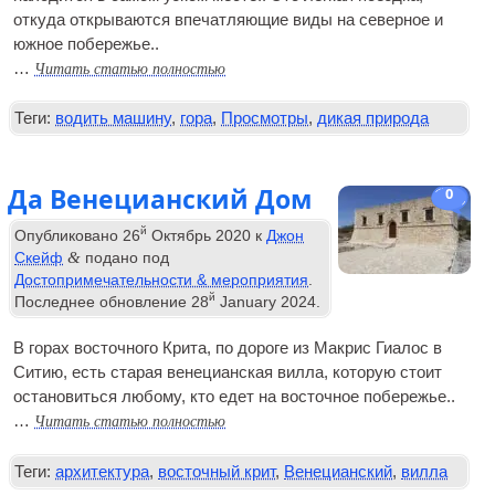
откуда открываются впечатляющие виды на северное и
южное побережье..
Читать статью полностью
…
Теги:
водить машину
,
гора
,
Просмотры
,
дикая природа
Да Венецианский Дом
0
й
Опубликовано
26
Октябрь 2020
к
Джон
&
Скейф
подано под
Достопримечательности & мероприятия
.
й
Последнее обновление
28
January
2024
.
В горах восточного Крита, по дороге из Макрис Гиалос в
Ситию, есть старая венецианская вилла, которую стоит
остановиться любому, кто едет на восточное побережье..
Читать статью полностью
…
Теги:
архитектура
,
восточный крит
,
Венецианский
,
вилла