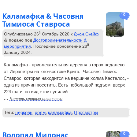
Каламафка & Часовня
0
Тимиоса Ставроса
й
Опубликовано
26
Октябрь 2020
к
Джон Скейф
&
подано под
Достопримечательности &
й
мероприятия
. Последнее обновление
28
January
2024
.
Каламафка - привлекательная деревня в горах недалеко
от Иерапетры на юго-востоке Крита.. Часовня Тимиос
Ставрос, которая находится на вершине холма Кастелос, -
одна из причин посетить. Есть небольшой подъем, вверх
224 шаги, но вид стоит усилий.
Читать статью полностью
…
Теги:
церковь
,
холм
,
каламафка
,
Просмотры
Водопад Милонас
0