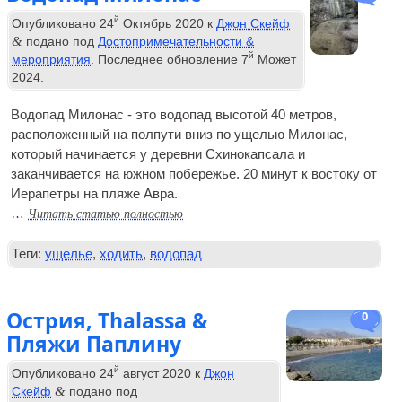
й
Опубликовано
24
Октябрь 2020
к
Джон Скейф
&
подано под
Достопримечательности &
й
мероприятия
. Последнее обновление
7
Может
2024
.
Водопад Милонас - это водопад высотой 40 метров,
расположенный на полпути вниз по ущелью Милонас,
который начинается у деревни Схинокапсала и
заканчивается на южном побережье. 20 минут к востоку от
Иерапетры на пляже Авра.
Читать статью полностью
…
Теги:
ущелье
,
ходить
,
водопад
Острия, Thalassa &
0
Пляжи Паплину
й
Опубликовано
24
август 2020
к
Джон
&
Скейф
подано под