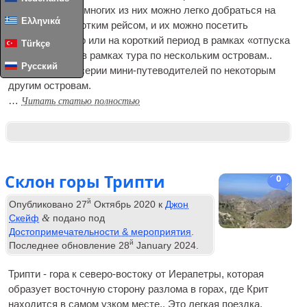
посмотреть. До многих из них можно легко добраться на
Ελληνικά
пароме или коротким рейсом, и их можно посетить
самостоятельно или на короткий период в рамках «отпуска
Türkçe
в отпуске» или в рамках тура по нескольким островам..
Русский
Это первый из серии мини-путеводителей по некоторым
другим островам.
Читать статью полностью
…
Склон горы Трипти
0
й
Опубликовано
27
Октябрь 2020
к
Джон
&
Скейф
подано под
Достопримечательности & мероприятия
.
й
Последнее обновление
28
January
2024
.
Трипти - гора к северо-востоку от Иерапетры, которая
образует восточную сторону разлома в горах, где Крит
находится в самом узком месте.. Это легкая поездка,