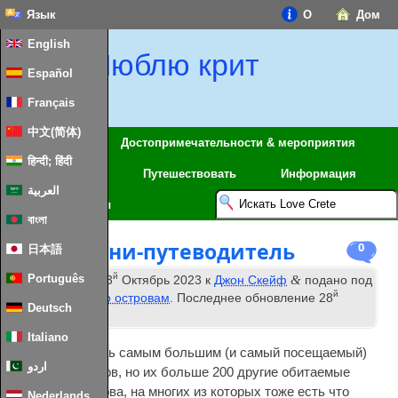
Язык
О
Дом
English
Люблю крит
Español
Français
中文(简体)
Регионы
Достопримечательности & мероприятия
हिन्दी; हिंदी
Карты Крита
Путешествовать
Информация
العربية
Еда и рецепты
বাংলা
Кос — Мини-путеводитель
0
日本語
й
Português
&
Опубликовано
13
Октябрь 2023
к
Джон Скейф
подано под
й
Путеводители по островам
. Последнее обновление
28
Deutsch
January
2024
.
Italiano
Крит может быть самым большим (и самый посещаемый)
اردو
Греческий остров, но их больше 200 другие обитаемые
греческие острова, на многих из которых тоже есть что
Nederlands