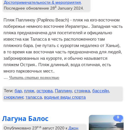
Достопримечательности & мероприятия
.
й
Последнее обновление
28
January
2024
.
Пляж Паплиноу (Paplinou Beach) - пляж на юго-восточном
побережье немного восточнее Иерапетры.. Западная часть
пляжа предназначена для посетителей и официально
известна как Таласса в честь расположенного там
пляжного бара. (не путать с курортом недалеко от Ханьи),
в то время как восточная часть предназначена для людей,
забронированных на курорте, и обычно называется
пляжем Острия.. Пляж длинный, вода отличная, есть
много парковочных мест..
Читать статью полностью
…
Теги:
бар
,
пляж
,
острова
,
Паплину
,
стоянка
,
бассейн
,
снорклинг
,
таласса
,
водные виды спорта
Лагуна Балос
0
р-д
Опубликовано
23
август 2020
к
Джон