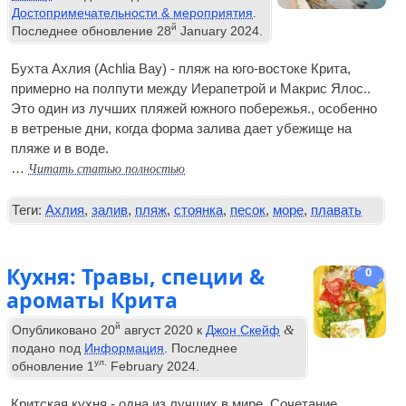
Достопримечательности & мероприятия
.
й
Последнее обновление
28
January
2024
.
Бухта Ахлия (Achlia Bay) - пляж на юго-востоке Крита,
примерно на полпути между Иерапетрой и Макрис Ялос..
Это один из лучших пляжей южного побережья., особенно
в ветреные дни, когда форма залива дает убежище на
пляже и в воде.
Читать статью полностью
…
Теги:
Ахлия
,
залив
,
пляж
,
стоянка
,
песок
,
море
,
плавать
Кухня: Травы, специи &
0
ароматы Крита
й
&
Опубликовано
20
август 2020
к
Джон Скейф
подано под
Информация
. Последнее
ул.
обновление
1
February
2024
.
Критская кухня - одна из лучших в мире. Сочетание