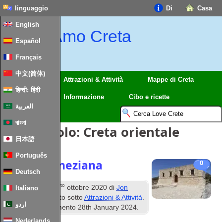
linguaggio
Di
Casa
English
Amo Creta
Español
Français
中文(简体)
Regioni
Attrazioni & Attività
Mappe di Creta
हिन्दी; हिंदी
Viaggio
Informazione
Cibo e ricette
العربية
বাংলা
Tag Articolo:
Creta orientale
日本語
Português
Sì casa veneziana
0
Deutsch
questo
Pubblicato
26
ottobre 2020
di
Jon
Italiano
&
Scaife
registrato sotto
Attrazioni & Attività
.
اردو
Ultimo aggiornamento
28
th January
2024
.
Nederlands