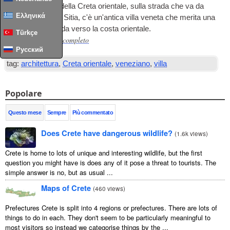
Sulle montagne della Creta orientale, sulla strada che va da
Ελληνικά
Makrys Gialos a Sitia, c'è un'antica villa veneta che merita una
sosta per chi guida verso la costa orientale.
Türkçe
Leggi l'articolo completo
…
Русский
tag:
architettura
,
Creta orientale
,
veneziano
,
villa
Popolare
Questo mese
Sempre
Più commentato
Does Crete have dangerous wildlife?
(
1.6k views
)
Crete is home to lots of unique and interesting wildlife, but the first
question you might have is does any of it pose a threat to tourists. The
simple answer is no, but as usual ...
Maps of Crete
(
460 views
)
Prefectures Crete is split into 4 regions or prefectures. There are lots of
things to do in each. They don't seem to be particularly meaningful to
most visitors so instead we categorise things by the ...