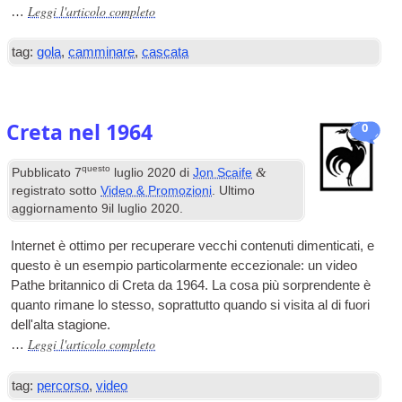
Leggi l'articolo completo
…
tag:
gola
,
camminare
,
cascata
Creta nel 1964
0
questo
&
Pubblicato
7
luglio 2020
di
Jon Scaife
registrato sotto
Video & Promozioni
. Ultimo
aggiornamento
9il luglio 2020
.
Internet è ottimo per recuperare vecchi contenuti dimenticati, e
questo è un esempio particolarmente eccezionale: un video
Pathe britannico di Creta da 1964. La cosa più sorprendente è
quanto rimane lo stesso, soprattutto quando si visita al di fuori
dell'alta stagione.
Leggi l'articolo completo
…
tag:
percorso
,
video