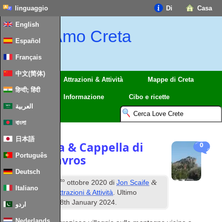
linguaggio
Di
Casa
English
Amo Creta
Español
Français
中文(简体)
Regioni
Attrazioni & Attività
Mappe di Creta
हिन्दी; हिंदी
Viaggio
Informazione
Cibo e ricette
العربية
বাংলা
日本語
Kalamafka & Cappella di
0
Português
Timios Stavros
Deutsch
questo
&
Pubblicato
26
ottobre 2020
di
Jon Scaife
Italiano
registrato sotto
Attrazioni & Attività
. Ultimo
aggiornamento
28
th January
2024
.
اردو
Nederlands