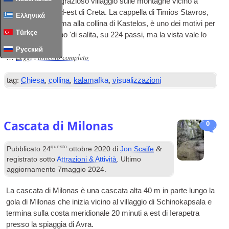
Kalamafka è un grazioso villaggio sulle montagne vicino a
Ierapetra, nel sud-est di Creta. La cappella di Timios Stavros,
Ελληνικά
che si trova in cima alla collina di Kastelos, è uno dei motivi per
Türkçe
visitarla. C'è un po 'di salita, su 224 passi, ma la vista vale lo
sforzo.
Русский
Leggi l'articolo completo
…
tag:
Chiesa
,
collina
,
kalamafka
,
visualizzazioni
Cascata di Milonas
0
questo
&
Pubblicato
24
ottobre 2020
di
Jon Scaife
registrato sotto
Attrazioni & Attività
. Ultimo
aggiornamento
7maggio 2024
.
La cascata di Milonas è una cascata alta 40 m in parte lungo la
gola di Milonas che inizia vicino al villaggio di Schinokapsala e
termina sulla costa meridionale 20 minuti a est di Ierapetra
presso la spiaggia di Avra.