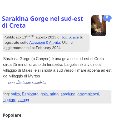
Sarakina Gorge nel sud-est
0
di Creta
questo
&
Pubblicato
13
agosto 2013
di
Jon Scaife
registrato sotto
Attrazioni & Attività
. Ultimo
aggiornamento
1
st February
2024
.
Sarakina Gorge (o Canyon) è una gola nel sud-est di Creta
circa 25 minuti di auto da Ierapetra. La gola inizia vicino al
villaggio di Males, e si snoda a sud verso il mare appena ad est
del villaggio di Myrtos
Leggi l'articolo completo
…
tag:
salita
,
Esplorare
,
gola
,
mirto
,
sarakina
,
arrampicarsi
,
nuotare
,
acqua
Popolare