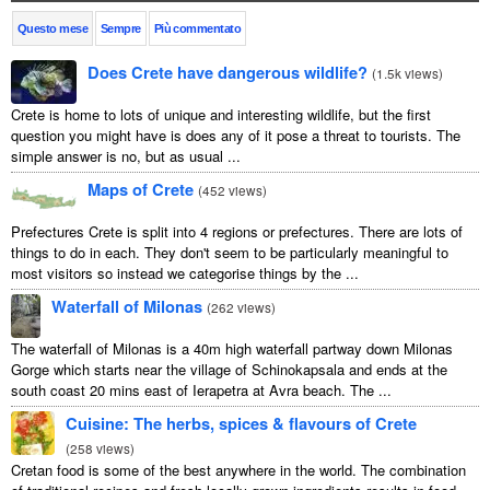
Questo mese
Sempre
Più commentato
Does Crete have dangerous wildlife?
(
1.5k views
)
Crete is home to lots of unique and interesting wildlife, but the first
question you might have is does any of it pose a threat to tourists. The
simple answer is no, but as usual ...
Maps of Crete
(
452 views
)
Prefectures Crete is split into 4 regions or prefectures. There are lots of
things to do in each. They don't seem to be particularly meaningful to
most visitors so instead we categorise things by the ...
Waterfall of Milonas
(
262 views
)
The waterfall of Milonas is a 40m high waterfall partway down Milonas
Gorge which starts near the village of Schinokapsala and ends at the
south coast 20 mins east of Ierapetra at Avra beach. The ...
Cuisine: The herbs, spices & flavours of Crete
(
258 views
)
Cretan food is some of the best anywhere in the world. The combination