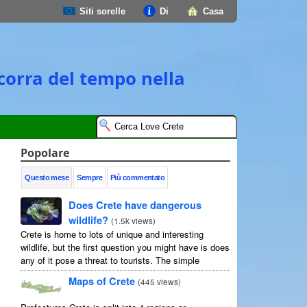
Siti sorelle
Di
Casa
scorra del tempo nella
Popolare
Questo mese
Sempre
Più commentato
Does Crete have dangerous
wildlife?
(
1.5k views
)
Crete is home to lots of unique and interesting
wildlife, but the first question you might have is does
any of it pose a threat to tourists. The simple
answer is no, but as usual ...
Maps of Crete
(
445 views
)