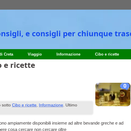
consigli, e consigli per chiunque tra
i Creta
Viaggio
Informazione
Cibo e ricette
 e ricette
0
a
o sotto
Cibo e ricette
,
Informazione
. Ultimo
ta e sono ampiamente disponibili insieme ad altre bevande greche e ad
pere cosa cercare non cercare oltre