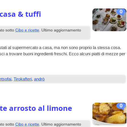
0
casa & tuffi
ato sotto
Cibo e ricette
. Ultimo aggiornamento
istati al supermercato a casa, ma non sono proprio la stessa cosa.
esci a trovare buoni ingredienti freschi. Ecco alcuni piatti di mezze per
etsofai
,
Tirokafteri
,
andrò
0
te arrosto al limone
ato sotto
Cibo e ricette
. Ultimo aggiornamento