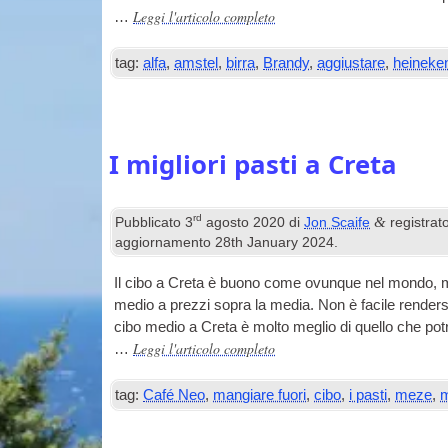
Leggi l'articolo completo
…
tag:
alfa
,
amstel
,
birra
,
Brandy
,
aggiustare
,
heineke
I migliori pasti a Creta
rd
&
Pubblicato
3
agosto 2020
di
Jon Scaife
registrat
aggiornamento
28
th January
2024
.
Il cibo a Creta è buono come ovunque nel mondo, m
medio a prezzi sopra la media. Non è facile render
cibo medio a Creta è molto meglio di quello che potr
Leggi l'articolo completo
…
tag:
Café Neo
,
mangiare fuori
,
cibo
,
i pasti
,
meze
,