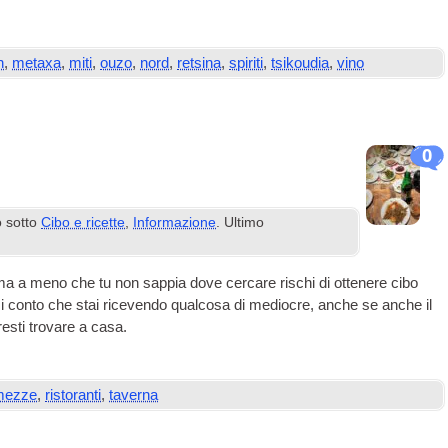
n
,
metaxa
,
miti
,
ouzo
,
nord
,
retsina
,
spiriti
,
tsikoudia
,
vino
0
o sotto
Cibo e ricette
,
Informazione
. Ultimo
a a meno che tu non sappia dove cercare rischi di ottenere cibo
si conto che stai ricevendo qualcosa di mediocre, anche se anche il
esti trovare a casa.
mezze
,
ristoranti
,
taverna