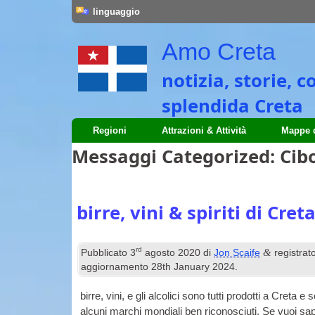
linguaggio
Amo Creta
notizia, storie, 
splendida Creta
Regioni
Attrazioni & Attività
Mappe d
Messaggi Categorized:
Cibo
birre, vini & spiriti di Cret
rd
&
Pubblicato
3
agosto 2020
di
Jon Scaife
registrat
aggiornamento
28
th January
2024
.
birre, vini, e gli alcolici sono tutti prodotti a Cre
alcuni marchi mondiali ben riconosciuti. Se vuoi sa