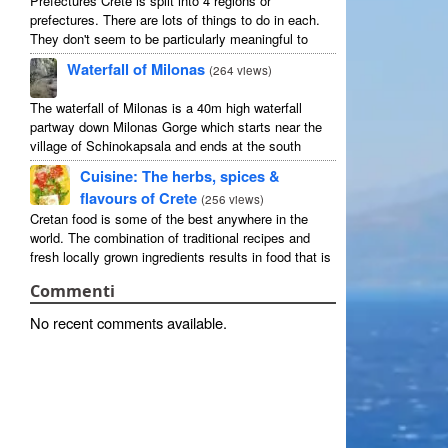
Prefectures Crete is split into 4 regions or
prefectures. There are lots of things to do in each.
They don't seem to be particularly meaningful to
most visitors so instead we categorise things by the
Waterfall of Milonas
(
264 views
)
...
The waterfall of Milonas is a 40m high waterfall
partway down Milonas Gorge which starts near the
village of Schinokapsala and ends at the south
coast 20 mins east of Ierapetra at Avra beach. The
Cuisine: The herbs, spices &
...
flavours of Crete
(
256 views
)
Cretan food is some of the best anywhere in the
world. The combination of traditional recipes and
fresh locally grown ingredients results in food that is
that rarest of treats: delicious and good for you! ...
Commenti
No recent comments available
.