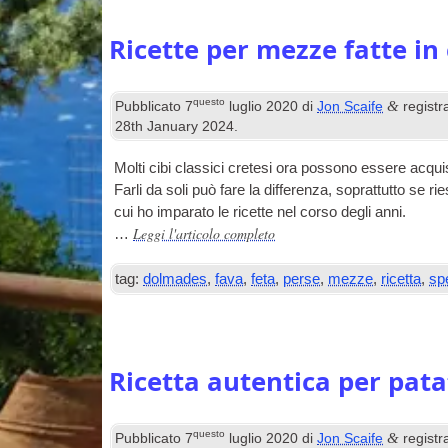
Ricette per mezze fatte in 
questo
&
Pubblicato
7
luglio 2020
di
Jon Scaife
registr
28
th January
2024
.
Molti cibi classici cretesi ora possono essere acqu
Farli da soli può fare la differenza, soprattutto se ri
cui ho imparato le ricette nel corso degli anni.
Leggi l'articolo completo
…
tag:
dolmades
,
fava
,
feta
,
perse
,
mezze
,
ricetta
,
sp
Ricetta autentica per pata
questo
&
Pubblicato
7
luglio 2020
di
Jon Scaife
registr