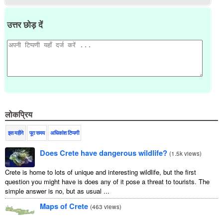
उत्तर छोड़ दें
लोकप्रिय
इस महीने
पूरा समय
अधिकांश टिप्पणी
Does Crete have dangerous wildlife?
(
1.5k views
)
Crete is home to lots of unique and interesting wildlife, but the first
question you might have is does any of it pose a threat to tourists. The
simple answer is no, but as usual ...
Maps of Crete
(
463 views
)