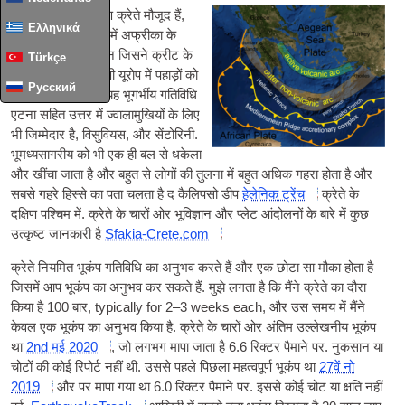
भूगर्भिक बलों के कारण क्रेते मौजूद हैं,
Ελληνικά
विशेष रूप से यूरेशिया में अफ्रीका के
उत्तर की ओर आंदोलन जिसने क्रीट के
Türkçe
पहाड़ों सहित पूरे दक्षिणी यूरोप में पहाड़ों को
Русский
ऊपर धकेल दिया है. यह भूगर्भीय गतिविधि
एटना सहित उत्तर में ज्वालामुखियों के लिए
भी जिम्मेदार है, विसुवियस, और सेंटोरिनी.
भूमध्यसागरीय को भी एक ही बल से धकेला
और खींचा जाता है और बहुत से लोगों की तुलना में बहुत अधिक गहरा होता है और
सबसे गहरे हिस्से का पता चलता है द कैलिपसो डीप
हेलेनिक ट्रेंच
क्रेते के
दक्षिण पश्चिम में. क्रेते के चारों ओर भूविज्ञान और प्लेट आंदोलनों के बारे में कुछ
उत्कृष्ट जानकारी है
Sfakia-Crete.com
क्रेते नियमित भूकंप गतिविधि का अनुभव करते हैं और एक छोटा सा मौका होता है
जिसमें आप भूकंप का अनुभव कर सकते हैं. मुझे लगता है कि मैंने क्रेते का दौरा
किया है 100 बार,
typically for 2–3 weeks each
, और उस समय में मैंने
केवल एक भूकंप का अनुभव किया है. क्रेते के चारों ओर अंतिम उल्लेखनीय भूकंप
था
2nd मई 2020
, जो लगभग मापा जाता है 6.6 रिक्टर पैमाने पर. नुकसान या
चोटों की कोई रिपोर्ट नहीं थी. उससे पहले पिछला महत्वपूर्ण भूकंप था
27वें नो
2019
और पर मापा गया था 6.0 रिक्टर पैमाने पर. इससे कोई चोट या क्षति नहीं