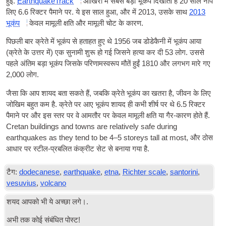
हुई.
EarthquakeTrack
आखिरी में सबसे बड़ा भूकंप दिखाता है 20 साल नाप
लिए 6.6 रिक्टर पैमाने पर. ये इस साल हुआ, और में 2013, उसके साथ
2013
भूकंप
केवल मामूली क्षति और मामूली चोट के कारण.
पिछली बार क्रेते में भूकंप से हताहत हुए थे 1956 जब डोडेकैनी में भूकंप आया
(क्रेते के उत्तर में) एक सुनामी शुरू हो गई जिसने हत्या कर दी 53 लोग. उससे
पहले अंतिम बड़ा भूकंप जिसके परिणामस्वरूप मौतें हुईं 1810 और लगभग मारे गए
2,000 लोग.
जैसा कि आप शायद बता सकते हैं, जबकि क्रेते भूकंप का खतरा है, जीवन के लिए
जोखिम बहुत कम है. क्रेते पर आए भूकंप शायद ही कभी शीर्ष पर थे 6.5 रिक्टर
पैमाने पर और इस स्तर पर वे आमतौर पर केवल मामूली क्षति या गैर-कारण होते हैं.
Cretan buildings and towns are relatively safe during
earthquakes as they tend to be 4–5 storeys tall at most
, और ठोस
आधार पर स्टील-प्रबलित कंक्रीट सेट से बनाया गया है.
टैग:
dodecanese
,
earthquake
,
etna
,
Richter scale
,
santorini
,
vesuvius
,
volcano
शयद आपको भी ये अच्छा लगे।.
अभी तक कोई संबंधित पोस्ट!