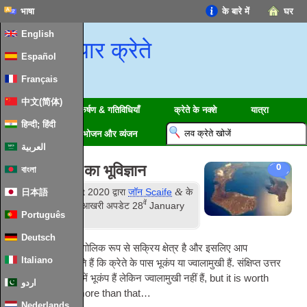
भाषा
के बारे में
घर
English
प्यार क्रेते
Español
Français
中文(简体)
क्षेत्रों
आकर्षण & गतिविधियाँ
क्रेते के नक्शे
यात्रा
हिन्दी; हिंदी
जानकारी
भोजन और व्यंजन
العربية
भूकंप & क्रेते का भूविज्ञान
0
বাংলা
वें
&
प्रकाशित
5
August
2020
द्वारा
जॉन Scaife
के
日本語
वें
तहत दायर
जानकारी
. आखरी अपडेट
28
January
Português
2024
.
Deutsch
भूमध्यसागरीय एक भौगोलिक रूप से सक्रिय क्षेत्र है और इसलिए आप
Italiano
आश्चर्यचकित हो सकते हैं कि क्रेते के पास भूकंप या ज्वालामुखी हैं. संक्षिप्त उत्तर
काफी सरल है: क्रेते में भूकंप हैं लेकिन ज्वालामुखी नहीं हैं,
but it is worth
اردو
knowing a little more than that…
Nederlands