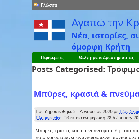
Γλώσσα
Αγαπώ την Κρ
Νέα, ιστορίες, 
όμορφη Κρήτη
Περιφέρειες
Θελγήτρα & Δραστηριότητες
Posts Categorised
:
Τρόφιμα
Μπύρες, κρασιά & πνεύμα
rd
Που δημοσιεύθηκε
3
Αύγουστος 2020
με
Τζον Σκάι
Πληροφορίες
. Τελευταία ενημέρωση
28
th January
20
Μπύρες, κρασιά, και τα οινοπνευματώδη ποτά παρ
ποτά και ορισμένες αναγνωρισμένες παγκόσμιες μ