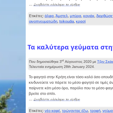
Διαβάστε ολόκληρο το άρθρο
…
Ετικέτες:
άλφα
,
Άμστελ
,
μπύρα
,
κονιάκ
,
διορθώσε
οινοπνευματώδη
,
tsikoudia
,
κρασί
Τα καλύτερα γεύματα στη
rd
Που δημοσιεύθηκε
3
Αύγουστος 2020
με
Τζον Σκάι
Τελευταία ενημέρωση
28
th January
2024
.
Το φαγητό στην Κρήτη είναι τόσο καλό όσο οπουδή
κινδυνεύετε να πάρετε το μέσο φαγητό σε τιμές άν
παίρνετε κάτι μέσο όρο, παρόλο που το μέσο φαγη
βρείτε στο σπίτι.
Διαβάστε ολόκληρο το άρθρο
…
Ετικέτες:
νέο καφέ
,
τρώγοντας έξω
,
τροφή
,
γεύμα