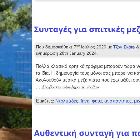
Συνταγές για σπιτικές με
ου
&
Που δημοσιεύθηκε
7
Ιούλιος 2020
με
Τζον Σκάιφ
ενημέρωση
28
th January
2024
.
Πολλά κλασικά κρητικά τρόφιμα μπορούν τώρα να
τα ίδια. Η δημιουργία τους μόνοι σας μπορεί να κά
Ακολουθούν μερικά μεζέ πιάτα που έχω μάθει συν
Διαβάστε ολόκληρο το άρθρο
…
Ετικέτες:
Ντολμάδες
,
fava
,
φέτα
,
αναπάντητες
,
με
Αυθεντική συνταγή για π