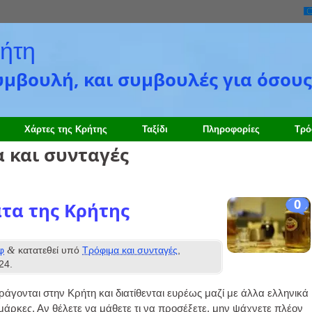
ήτη
συμβουλή, και συμβουλές για όσου
Χάρτες της Κρήτης
Ταξίδι
Πληροφορίες
Τρό
 και συνταγές
0
τα της Κρήτης
&
φ
κατατεθεί υπό
Τρόφιμα και συνταγές
,
24
.
άγονται στην Κρήτη και διατίθενται ευρέως μαζί με άλλα ελληνικά
άρκες. Αν θέλετε να μάθετε τι να προσέξετε, μην ψάχνετε πλέον