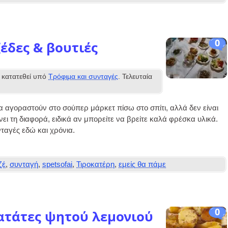
0
ζέδες & βουτιές
κατατεθεί υπό
Τρόφιμα και συνταγές
. Τελευταία
 αγοραστούν στο σούπερ μάρκετ πίσω στο σπίτι, αλλά δεν είναι
νει τη διαφορά, ειδικά αν μπορείτε να βρείτε καλά φρέσκα υλικά.
ταγές εδώ και χρόνια.
ζέ
,
συνταγή
,
spetsofai
,
Τιροκατέρη
,
εμείς θα πάμε
0
ατάτες ψητού λεμονιού