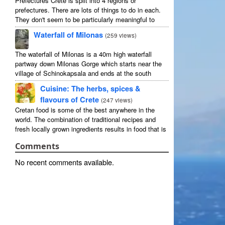
Prefectures Crete is split into 4 regions or
prefectures. There are lots of things to do in each.
They don't seem to be particularly meaningful to
most visitors so instead we categorise things by the
Waterfall of Milonas
(
259 views
)
...
The waterfall of Milonas is a 40m high waterfall
partway down Milonas Gorge which starts near the
village of Schinokapsala and ends at the south
coast 20 mins east of Ierapetra at Avra beach. The
Cuisine: The herbs, spices &
...
flavours of Crete
(
247 views
)
Cretan food is some of the best anywhere in the
world. The combination of traditional recipes and
fresh locally grown ingredients results in food that is
that rarest of treats: delicious and good for you! ...
Comments
No recent comments available
.