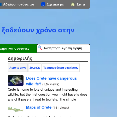
Αδελφοί ιστότοποι
Σχετικά με
Σπίτι
ς ξοδεύουν χρόνο στην
φιμα και συνταγές
Δημοφιλής
Αυτο το μηνα
Συνεχώς
Τα περισσότερα σχολίασαν
Does Crete have dangerous
wildlife?
(
1.5k views
)
Crete is home to lots of unique and interesting
wildlife, but the first question you might have is does
any of it pose a threat to tourists. The simple
answer is no, but as usual ...
Maps of Crete
(
441 views
)