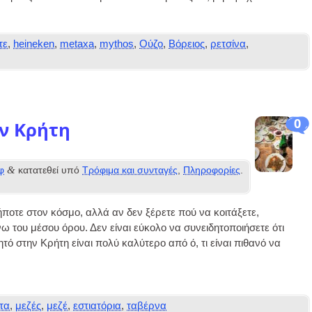
τε
,
heineken
,
metaxa
,
mythos
,
Ούζο
,
Βόρειος
,
ρετσίνα
,
0
ν Κρήτη
&
φ
κατατεθεί υπό
Τρόφιμα και συνταγές
,
Πληροφορίες
.
ποτε στον κόσμο, αλλά αν δεν ξέρετε πού να κοιτάξετε,
ω του μέσου όρου. Δεν είναι εύκολο να συνειδητοποιήσετε ότι
τό στην Κρήτη είναι πολύ καλύτερο από ό, τι είναι πιθανό να
τα
,
μεζές
,
μεζέ
,
εστιατόρια
,
ταβέρνα