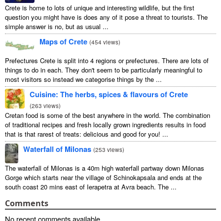
Crete is home to lots of unique and interesting wildlife, but the first
question you might have is does any of it pose a threat to tourists. The
simple answer is no, but as usual ...
Maps of Crete
(
454 views
)
Prefectures Crete is split into 4 regions or prefectures. There are lots of
things to do in each. They don't seem to be particularly meaningful to
most visitors so instead we categorise things by the ...
Cuisine: The herbs, spices & flavours of Crete
(
263 views
)
Cretan food is some of the best anywhere in the world. The combination
of traditional recipes and fresh locally grown ingredients results in food
that is that rarest of treats: delicious and good for you! ...
Waterfall of Milonas
(
253 views
)
The waterfall of Milonas is a 40m high waterfall partway down Milonas
Gorge which starts near the village of Schinokapsala and ends at the
south coast 20 mins east of Ierapetra at Avra beach. The ...
Comments
No recent comments available
.