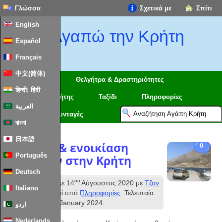
Γλώσσα
Σχετικά με
Σπίτι
English
Αγαπώ την Κρήτη
Español
Français
中文(简体)
Περιφέρειες
Θελγήτρα & Δραστηριότητες
हिन्दी; हिंदी
Χάρτες της Κρήτης
Ταξίδι
Πληροφορίες
العربية
Τρόφιμα και συνταγές
বাংলা
日本語
Οδήγηση & ενοικίαση
0
Português
οχημάτων στην Κρήτη
Deutsch
ου
Που δημοσιεύθηκε
14
Αύγουστος 2020
με
Τζον
Italiano
&
Σκάιφ
κατατεθεί υπό
Πληροφορίες
. Τελευταία
ενημέρωση
28
th January
2024
.
اردو
Nederlands