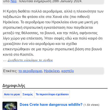
υπό
Νέα
. Τελευταία ενημέρωση
28
th January
2024
.
Η Κρήτη διαθέτει πολλά αεροδρόμια, αλλά η πλειονότητα των
ταξιδιωτών θα φτάσει είτε στα Χανιά είτε (πιο πιθανό)
Ηράκλειο. Το αεροδρόμιο του Ηρακλείου είναι μια μικτή μη
στρατιωτική στρατιωτική εγκατάσταση που παγιδεύεται
μεταξύ της θάλασσας, τα βουνά, και την πόλη, αφήνοντας
λίγο χώρο για επέκταση. Ήταν σαφές εδώ και πολύ καιρό ότι
χρειαζόταν ένα νέο αεροδρόμιο και τα σχέδια
επικεντρώθηκαν σε μια πρώην στρατιωτική βάση στα βουνά
κοντά στο Καστέλι.
Διαβάστε ολόκληρο το άρθρο
…
Ετικέτες:
το αεροδρομιο
,
Ηράκλειο
,
καστέλι
Δημοφιλής
Αυτο το μηνα
Συνεχώς
Τα περισσότερα σχολίασαν
Does Crete have dangerous wildlife?
(
1.5k views
)