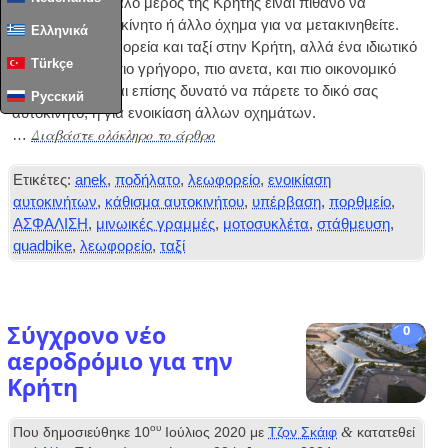
Για να δείτε μεγάλο μέρος της Κρήτης είναι πιθανό να
χρειαστείτε αυτοκίνητο ή άλλο όχημα για να μετακινηθείτε.
Ελληνικά
Υπάρχουν λεωφορεία και ταξί στην Κρήτη, αλλά ένα ιδιωτικό
Türkçe
όχημα θα είναι πιο γρήγορο, πιο ανετα, και πιο οικονομικό
από τα ταξί. Είναι επίσης δυνατό να πάρετε το δικό σας
Русский
αυτοκίνητο, ή για ενοικίαση άλλων οχημάτων.
Διαβάστε ολόκληρο το άρθρο
…
Ετικέτες:
anek
,
ποδήλατο
,
λεωφορείο
,
ενοικίαση
αυτοκινήτων
,
κάθισμα αυτοκινήτου
,
υπέρβαση
,
πορθμείο
,
ΑΣΦΑΛΙΣΗ
,
μινωικές γραμμές
,
μοτοσυκλέτα
,
στάθμευση
,
quadbike
,
λεωφορείο
,
ταξί
Σύγχρονο νέο
0
αεροδρόμιο για την
Κρήτη
ου
&
Που δημοσιεύθηκε
10
Ιούλιος 2020
με
Τζον Σκάιφ
κατατεθεί