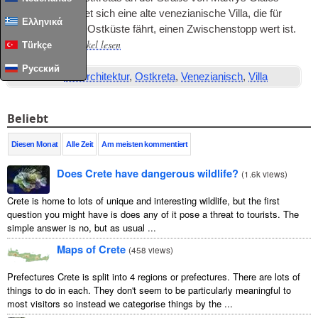
nach Sitia befindet sich eine alte venezianische Villa, die für
Ελληνικά
jeden, der an die Ostküste fährt, einen Zwischenstopp wert ist.
Den ganzen Artikel lesen
…
Türkçe
Русский
Stichworte:
die Architektur
,
Ostkreta
,
Venezianisch
,
Villa
Beliebt
Diesen Monat
Alle Zeit
Am meisten kommentiert
Does Crete have dangerous wildlife?
(
1.6k views
)
Crete is home to lots of unique and interesting wildlife, but the first
question you might have is does any of it pose a threat to tourists. The
simple answer is no, but as usual ...
Maps of Crete
(
458 views
)
Prefectures Crete is split into 4 regions or prefectures. There are lots of
things to do in each. They don't seem to be particularly meaningful to
most visitors so instead we categorise things by the ...