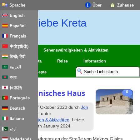
Sprache
Über
Zuhause
English
Liebe Kreta
Español
Français
中文(简体)
Regionen
Sehenswürdigkeiten & Aktivitäten
हिन्दी; हिंदी
Karten von Kreta
Reise
Information
العربية
Essen und Rezepte
বাংলা
日本語
Ja venezianisches Haus
0
Português
th
Veröffentlicht
26
Oktober 2020
durch
Jon
Deutsch
&
Scaife
abgelegt unter
Italiano
Sehenswürdigkeiten & Aktivitäten
. Letzte
Aktualisierung
28
th January
2024
.
اردو
In den Bergen Ostkretas an der Straße von Makrys Gialos
Nederlands