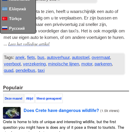
Ελληνικά
Om veel van Kreta te zien, heeft u waarschijnlijk een auto of
ander voertuig nodig om u te verplaatsen. Er zijn bussen en
Türkçe
taxi's op Kreta, maar een privévoertuig zal sneller zijn,
Русский
comfortabeler, en voordeliger dan taxi's. Het is ook mogelijk om
met uw eigen auto te komen, of om andere voertuigen te huren.
Lees het volledige artikel
...
Tags:
anek
,
fiets
,
bus
,
autoverhuur
,
autostoel
,
overmaat
,
veerboot
,
verzekering
,
minoïsche lijnen
,
motor
,
parkeren
,
quad
,
pendelbus
,
taxi
Populair
Deze maand
Altijd
Meest gereageerd
Does Crete have dangerous wildlife?
(
1.5k views
)
Crete is home to lots of unique and interesting wildlife, but the first
question you might have is does any of it pose a threat to tourists. The