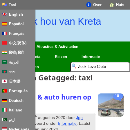
Taal
Over
Huis
English
Ik hou van Kreta
Español
Français
中文(简体)
Regio's
Attracties & Activiteiten
हिन्दी; हिंदी
Kaarten van Kreta
Reizen
Informatie
العربية
Eten en recepten
বাংলা
Berichten Getagged:
taxi
日本語
Português
Het rijden & auto huren op
0
Deutsch
Kreta
Italiano
th
Gepubliceerd
14
augustus 2020
door
Jon
اردو
&
Scaife
gearchiveerd onder
Informatie
. Laatst
bijgewerkt
28
th January
2024
.
Nederlands